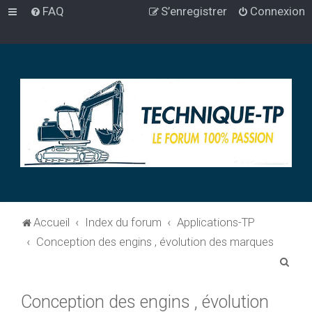
FAQ
S’enregistrer
Connexion
Accueil
Index du forum
Applications-TP
Conception des engins , évolution des marques
R
e
Conception des engins , évolution
c