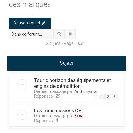
des marques
h
e
r
Nouveau sujet
c
Rechercher
Recherche avancée
h
2 sujets • Page
1
sur
1
e
r
Sujets
Tour d'horizon des équipements et
engins de démolition
Dernier message par
Anthonyirrar
Réponses :
29
1
2
3
Les transmissions CVT
Dernier message par
Exca
Réponses :
4