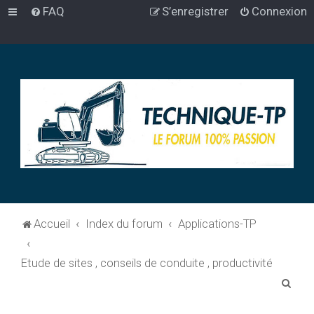
FAQ
S’enregistrer
Connexion
Accueil
Index du forum
Applications-TP
Etude de sites , conseils de conduite , productivité
R
e