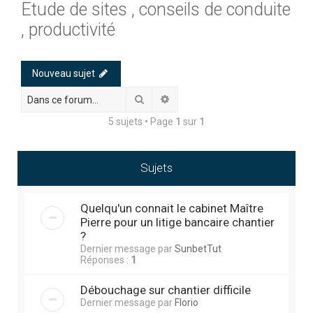
Etude de sites , conseils de conduite
c
, productivité
h
e
r
Nouveau sujet
c
Rechercher
Recherche avancée
h
5 sujets • Page
1
sur
1
e
r
Sujets
Quelqu'un connait le cabinet Maître
Pierre pour un litige bancaire chantier
?
Dernier message par
SunbetTut
Réponses :
1
Débouchage sur chantier difficile
Dernier message par
Florio