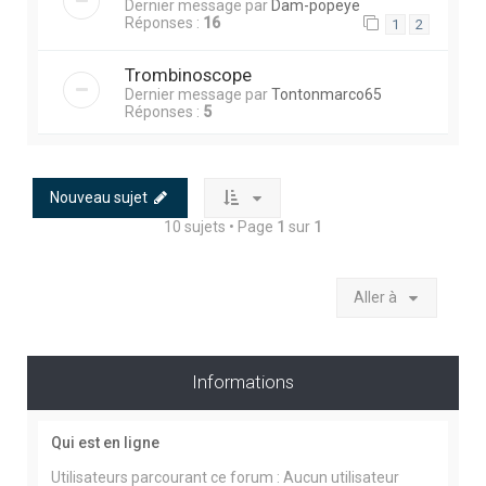
Dernier message par
Dam-popeye
Réponses :
16
1
2
Trombinoscope
Dernier message par
Tontonmarco65
Réponses :
5
Nouveau sujet
10 sujets • Page
1
sur
1
Aller à
Informations
Qui est en ligne
Utilisateurs parcourant ce forum : Aucun utilisateur