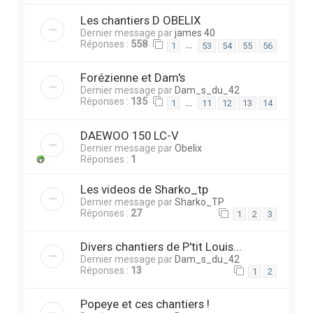
Les chantiers D OBELIX
Dernier message par
james 40
Réponses :
558
…
1
53
54
55
56
Forézienne et Dam's
Dernier message par
Dam_s_du_42
Réponses :
135
…
1
11
12
13
14
DAEWOO 150 LC-V
Dernier message par
Obelix
Réponses :
1
Les videos de Sharko_tp
Dernier message par
Sharko_TP
Réponses :
27
1
2
3
Divers chantiers de P'tit Louis...
Dernier message par
Dam_s_du_42
Réponses :
13
1
2
Popeye et ces chantiers !