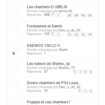
Les chantiers D OBELIX
Dernier message par
james 40
Réponses :
558
…
1
53
54
55
56
Forézienne et Dam's
Dernier message par
Dam_s_du_42
Réponses :
135
…
1
11
12
13
14
DAEWOO 150 LC-V
Dernier message par
Obelix
Réponses :
1
Les videos de Sharko_tp
Dernier message par
Sharko_TP
Réponses :
27
1
2
3
Divers chantiers de P'tit Louis...
Dernier message par
Dam_s_du_42
Réponses :
13
1
2
Popeye et ces chantiers !