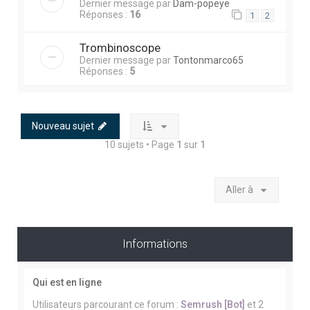
Dernier message par
Dam-popeye
Réponses :
16
1
2
Trombinoscope
Dernier message par
Tontonmarco65
Réponses :
5
Nouveau sujet
10 sujets • Page
1
sur
1
Aller à
Informations
Qui est en ligne
Utilisateurs parcourant ce forum :
Semrush [Bot]
et 2