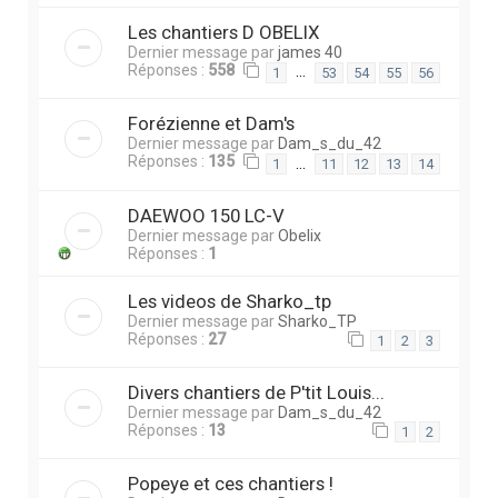
Les chantiers D OBELIX
Dernier message par
james 40
Réponses :
558
…
1
53
54
55
56
Forézienne et Dam's
Dernier message par
Dam_s_du_42
Réponses :
135
…
1
11
12
13
14
DAEWOO 150 LC-V
Dernier message par
Obelix
Réponses :
1
Les videos de Sharko_tp
Dernier message par
Sharko_TP
Réponses :
27
1
2
3
Divers chantiers de P'tit Louis...
Dernier message par
Dam_s_du_42
Réponses :
13
1
2
Popeye et ces chantiers !