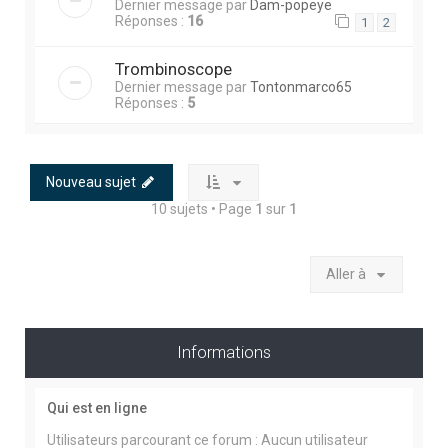
Dernier message par
Dam-popeye
Réponses :
16
1
2
Trombinoscope
Dernier message par
Tontonmarco65
Réponses :
5
Nouveau sujet
10 sujets • Page
1
sur
1
Aller à
Informations
Qui est en ligne
Utilisateurs parcourant ce forum : Aucun utilisateur