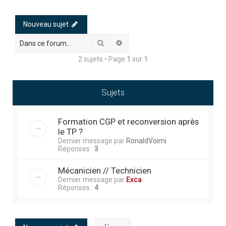
h
e
Nouveau sujet
r
Rechercher
Recherche avancée
c
2 sujets • Page
1
sur
1
h
e
r
Sujets
Formation CGP et reconversion après
le TP ?
Dernier message par
RonaldVoimi
Réponses :
3
Mécanicien // Technicien
Dernier message par
Exca
Réponses :
4