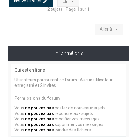
Nouveau sujet
2 sujets • Page
1
sur
1
Aller à
Informations
Qui est en ligne
Utilisateurs parcourant ce forum : Aucun utilisateur
enregistré et 2 invités
Permissions du forum
Vous
ne pouvez pas
poster de nouveaux sujets
Vous
ne pouvez pas
répondre aux sujets
Vous
ne pouvez pas
modifier vos messages
Vous
ne pouvez pas
supprimer vos messages
Vous
ne pouvez pas
joindre des fichiers