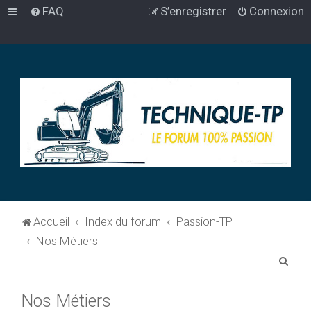
FAQ
S’enregistrer
Connexion
Accueil
Index du forum
Passion-TP
Nos Métiers
R
e
Nos Métiers
c