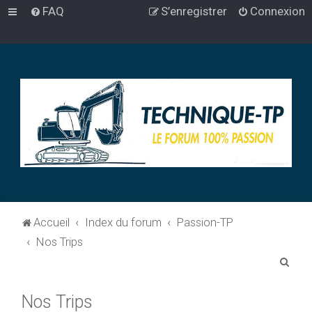
FAQ
S’enregistrer
Connexion
Accueil
Index du forum
Passion-TP
Nos Trips
R
e
Nos Trips
c