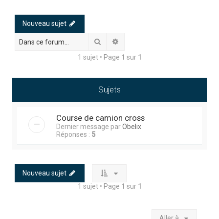
h
e
Nouveau sujet
r
Rechercher
Recherche avancée
c
1 sujet • Page
1
sur
1
h
e
r
Sujets
Course de camion cross
Dernier message par
Obelix
Réponses :
5
Nouveau sujet
1 sujet • Page
1
sur
1
Aller à