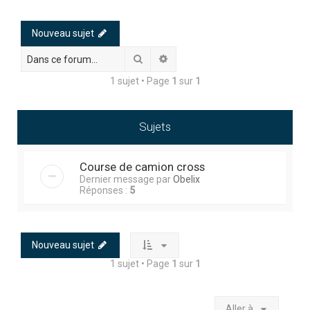
h
e
Nouveau sujet
r
Rechercher
Recherche avancée
c
1 sujet • Page
1
sur
1
h
e
r
Sujets
Course de camion cross
Dernier message par
Obelix
Réponses :
5
Nouveau sujet
1 sujet • Page
1
sur
1
Aller à