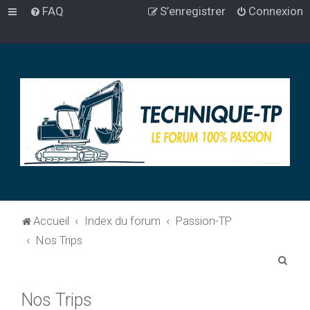
FAQ
S’enregistrer
Connexion
Accueil
Index du forum
Passion-TP
Nos Trips
R
e
Nos Trips
c