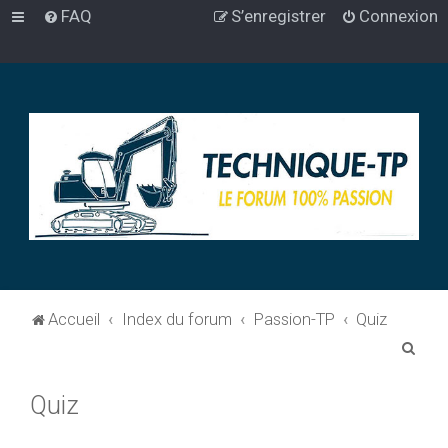
FAQ
S’enregistrer
Connexion
Accueil
Index du forum
Passion-TP
Quiz
R
e
Quiz
c
h