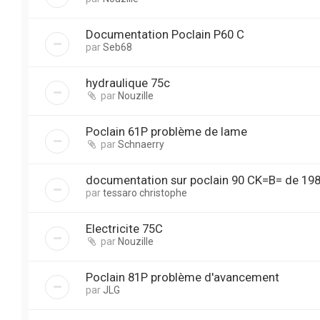
Documentation Poclain P60 C
par
Seb68
hydraulique 75c
par
Nouzille
Poclain 61P problème de lame
par
Schnaerry
documentation sur poclain 90 CK=B= de 19
par
tessaro christophe
Electricite 75C
par
Nouzille
Poclain 81P problème d'avancement
par
JLG