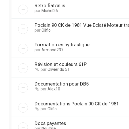
Rétro fiat/allis
par
Michel26
Poclain 90 CK de 1981 Vue Eclaté Moteur tr
par
Oliflo
Formation en hydraulique
par
Armand237
Révision et couleurs 61P
par
Olivier du 51
Documentation pour DB5
par
Alex10
Documentations Poclain 90 CK de 1981
par
Oliflo
Docs payantes
par
Nouzille