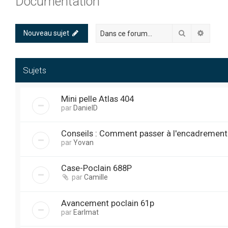
Documentation
Rechercher
Recher
Nouveau sujet
Sujets
Mini pelle Atlas 404
par
DanielD
Conseils : Comment passer à l'encadrement
par
Yovan
Case-Poclain 688P
par
Camille
Avancement poclain 61p
par
Earlmat