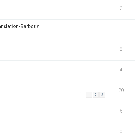
2
anslation-Barbotin
1
0
4
20
1
2
3
5
0