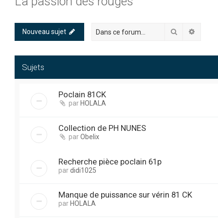
La passion des rouges
Rechercher
Recher
Nouveau sujet
Sujets
Poclain 81CK
par
HOLALA
Collection de PH NUNES
par
Obelix
Recherche pièce poclain 61p
par
didi1025
Manque de puissance sur vérin 81 CK
par
HOLALA