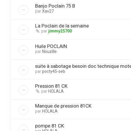
Banjo Poclain 75 B
par
Xav27
La Poclain de la semaine
par
jimmy25700
Huile POCLAIN
par
Nouzille
suite à sabotage besoin doc technique mote
par
pocty45-seb
Pression 81 CK
par
HOLALA
Manque de pression 81CK
par
HOLALA
pompe 81 CK
par
HOLALA