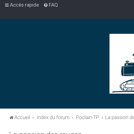
Accès rapide
FAQ
Accueil
Index du forum
Poclain-TP
La passion d