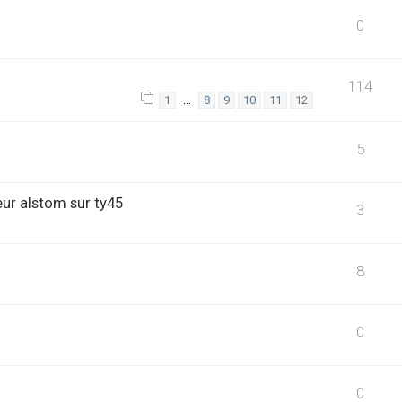
0
114
…
1
8
9
10
11
12
5
ur alstom sur ty45
3
8
0
0