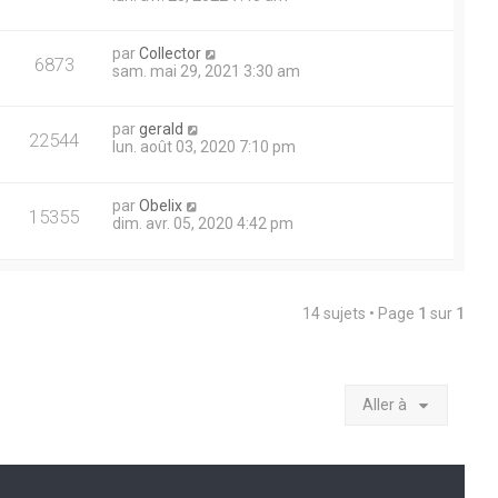
par
Collector
6873
sam. mai 29, 2021 3:30 am
par
gerald
22544
lun. août 03, 2020 7:10 pm
par
Obelix
15355
dim. avr. 05, 2020 4:42 pm
14 sujets • Page
1
sur
1
Aller à