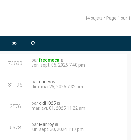
14 sujets • Page
1
sur
1
par
fredmeca
73833
ven. sept. 05, 2025 7:40 pm
par
nunes
31195
dim. mai 25, 2025 7:32 pm
par
didi1025
2576
mar. avr. 01, 2025 11:22 am
par
Manroy
5678
lun. sept. 30, 2024 1:17 pm