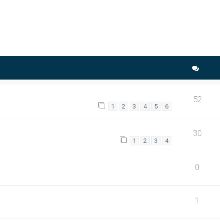
che avancée
52
1
2
3
4
5
6
30
1
2
3
4
0
1