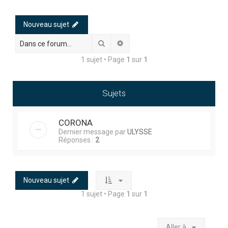
h
e
Nouveau sujet
r
Rechercher
Recherche avancée
c
1 sujet • Page
1
sur
1
h
e
r
Sujets
CORONA
Dernier message par
ULYSSE
Réponses :
2
Nouveau sujet
1 sujet • Page
1
sur
1
Aller à