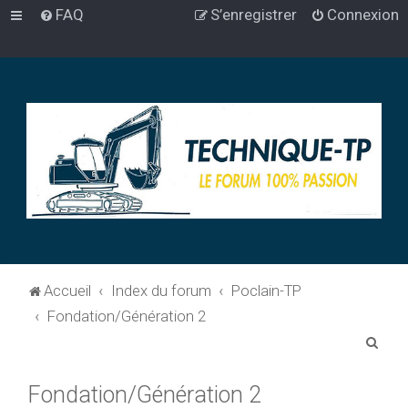
FAQ
S’enregistrer
Connexion
Accueil
Index du forum
Poclain-TP
Fondation/Génération 2
R
e
Fondation/Génération 2
c