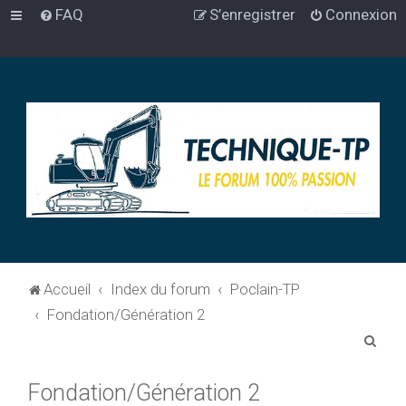
FAQ
S’enregistrer
Connexion
Accueil
Index du forum
Poclain-TP
Fondation/Génération 2
R
e
Fondation/Génération 2
c