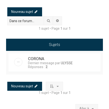
h
e
Nouveau sujet
r
Rechercher
Recherche avancée
c
1 sujet • Page
1
sur
1
h
e
r
Sujets
CORONA
Dernier message par
ULYSSE
Réponses :
2
Nouveau sujet
1 sujet • Page
1
sur
1
Aller à