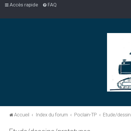
Accès rapide
FAQ
Accueil
Index du forum
Poclain-TP
Etude/dessin