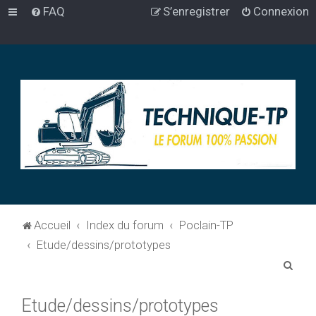
FAQ
S’enregistrer
Connexion
Accueil
Index du forum
Poclain-TP
Etude/dessins/prototypes
R
e
Etude/dessins/prototypes
c