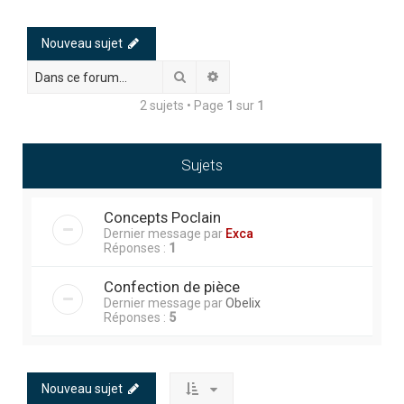
h
e
Nouveau sujet
r
Rechercher
Recherche avancée
c
2 sujets • Page
1
sur
1
h
e
r
Sujets
Concepts Poclain
Dernier message par
Exca
Réponses :
1
Confection de pièce
Dernier message par
Obelix
Réponses :
5
Nouveau sujet