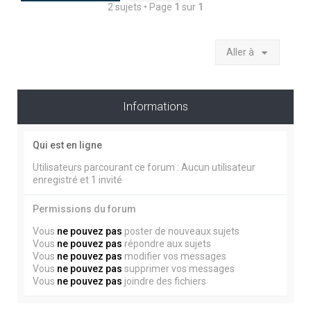
2 sujets • Page
1
sur
1
Aller à
Informations
Qui est en ligne
Utilisateurs parcourant ce forum : Aucun utilisateur
enregistré et 1 invité
Permissions du forum
Vous
ne pouvez pas
poster de nouveaux sujets
Vous
ne pouvez pas
répondre aux sujets
Vous
ne pouvez pas
modifier vos messages
Vous
ne pouvez pas
supprimer vos messages
Vous
ne pouvez pas
joindre des fichiers