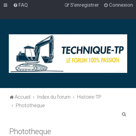
FAQ
S’enregistrer
Connexion
Accueil
Index du forum
Histoire-TP
Phototheque
R
e
Phototheque
c