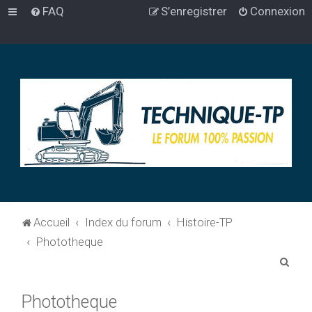
FAQ
S’enregistrer
Connexion
Accueil
Index du forum
Histoire-TP
Phototheque
R
e
Phototheque
c