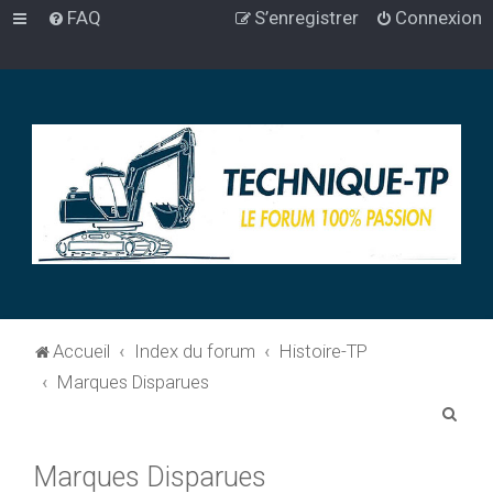
FAQ
S’enregistrer
Connexion
Accueil
Index du forum
Histoire-TP
Marques Disparues
R
e
Marques Disparues
c