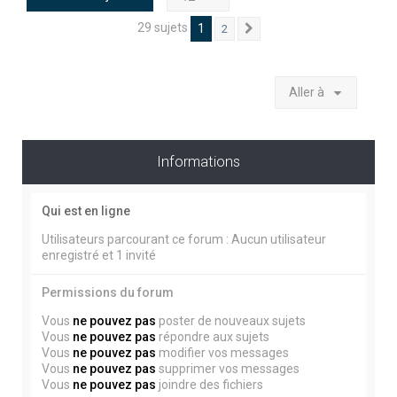
29 sujets
1
2
Suivante
Aller à
Informations
Qui est en ligne
Utilisateurs parcourant ce forum : Aucun utilisateur
enregistré et 1 invité
Permissions du forum
Vous
ne pouvez pas
poster de nouveaux sujets
Vous
ne pouvez pas
répondre aux sujets
Vous
ne pouvez pas
modifier vos messages
Vous
ne pouvez pas
supprimer vos messages
Vous
ne pouvez pas
joindre des fichiers