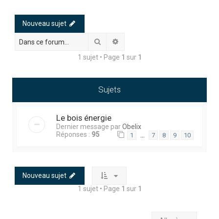
h
e
Nouveau sujet
r
Rechercher
Recherche avancée
c
1 sujet • Page
1
sur
1
h
e
r
Sujets
Le bois énergie
Dernier message par
Obelix
Réponses :
95
…
1
7
8
9
10
Nouveau sujet
1 sujet • Page
1
sur
1