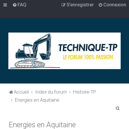
FAQ
S’enregistrer
Connexion
Accueil
Index du forum
Histoire-TP
Energies en Aquitaine
R
e
Energies en Aquitaine
c