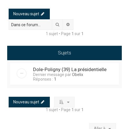
h
e
Nouveau sujet
r
Rechercher
Recherche avancée
c
1 sujet • Page
1
sur
1
h
e
r
Sujets
Dole-Poligny (39) La présidentielle
Dernier message par
Obelix
Réponses :
1
Nouveau sujet
1 sujet • Page
1
sur
1
Aller à