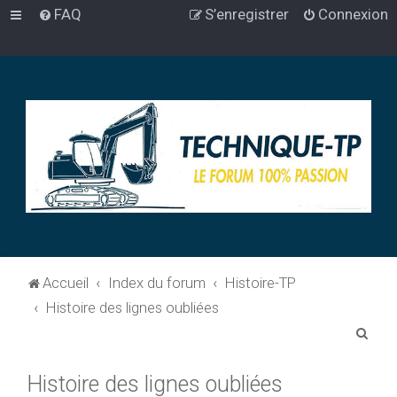
FAQ
S’enregistrer
Connexion
Accueil
Index du forum
Histoire-TP
Histoire des lignes oubliées
R
e
Histoire des lignes oubliées
c