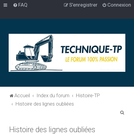
FAQ
S’enregistrer
Connexion
Accueil
Index du forum
Histoire-TP
Histoire des lignes oubliées
R
e
Histoire des lignes oubliées
c