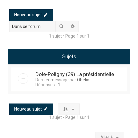
h
e
Nouveau sujet
r
Rechercher
Recherche avancée
c
1 sujet • Page
1
sur
1
h
e
r
Sujets
Dole-Poligny (39) La présidentielle
Dernier message par
Obelix
Réponses :
1
Nouveau sujet
1 sujet • Page
1
sur
1
Aller à