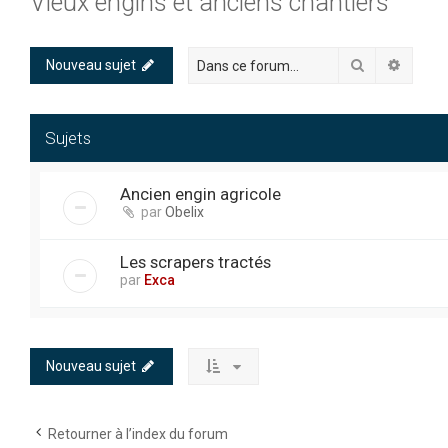
Vieux engins et anciens chantiers
Rechercher
Recher
Nouveau sujet
Sujets
Ancien engin agricole
par
Obelix
Les scrapers tractés
par
Exca
Nouveau sujet
Retourner à l’index du forum