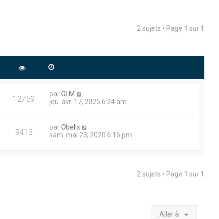
2 sujets • Page
1
sur
1
par
GLM
12759
jeu. avr. 17, 2025 6:24 am
par
Obelix
9413
sam. mai 23, 2020 6:16 pm
2 sujets • Page
1
sur
1
Aller à