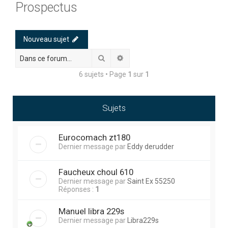
Prospectus
h
e
r
Nouveau sujet
c
Rechercher
Recherche avancée
h
6 sujets • Page
1
sur
1
e
r
Sujets
Eurocomach zt180
Dernier message par
Eddy derudder
Faucheux choul 610
Dernier message par
Saint Ex 55250
Réponses :
1
Manuel libra 229s
Dernier message par
Libra229s