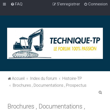
FAQ
S’enregistrer
Connexion
Accueil
Index du forum
Histoire-TP
Brochures , Documentations , Prospectus
R
e
Brochures , Documentations ,
c