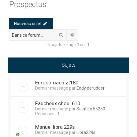
Prospectus
h
e
r
Nouveau sujet
c
Rechercher
Recherche avancée
h
6 sujets • Page
1
sur
1
e
r
Sujets
Eurocomach zt180
Dernier message par
Eddy derudder
Faucheux choul 610
Dernier message par
Saint Ex 55250
Réponses :
1
Manuel libra 229s
Dernier message par
Libra229s