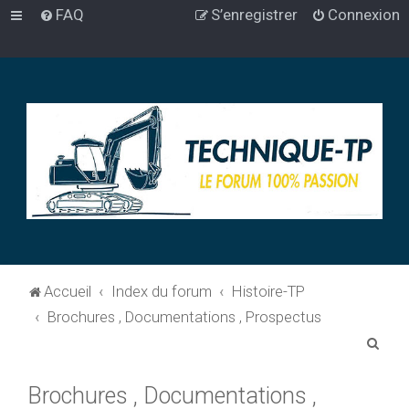
FAQ
S’enregistrer
Connexion
Accueil
Index du forum
Histoire-TP
Brochures , Documentations , Prospectus
R
e
Brochures , Documentations ,
c