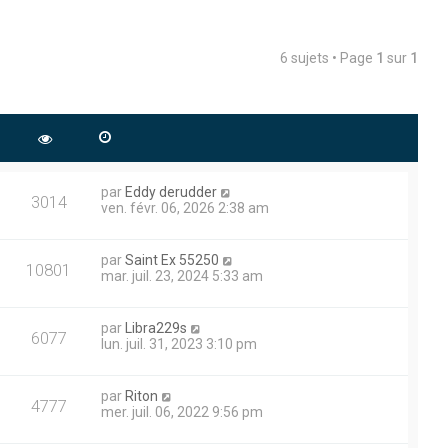
6 sujets • Page
1
sur
1
par
Eddy derudder
3014
ven. févr. 06, 2026 2:38 am
par
Saint Ex 55250
10801
mar. juil. 23, 2024 5:33 am
par
Libra229s
6077
lun. juil. 31, 2023 3:10 pm
par
Riton
4777
mer. juil. 06, 2022 9:56 pm