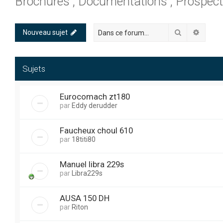
Brochures , Documentations , Prospec
Rechercher
Recher
Nouveau sujet
Sujets
Eurocomach zt180
par
Eddy derudder
Faucheux choul 610
par
18titi80
Manuel libra 229s
par
Libra229s
AUSA 150 DH
par
Riton