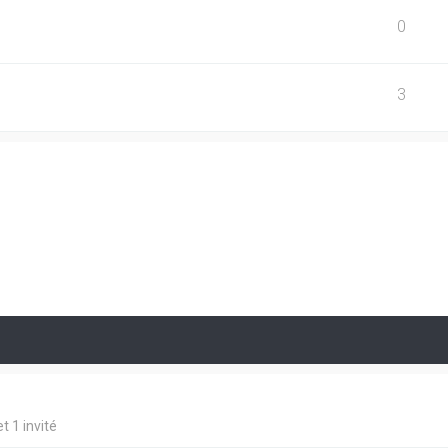
0
3
t 1 invité