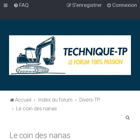
FAQ
S’enregistrer
Connexion
Accueil
Index du forum
Divers-TP
Le coin des nanas
R
e
Le coin des nanas
c