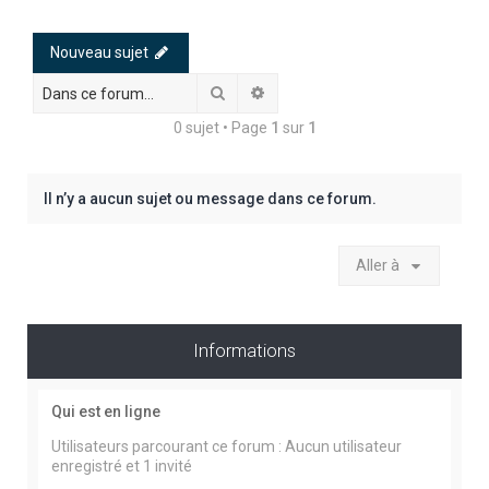
h
e
Nouveau sujet
r
Rechercher
Recherche avancée
c
0 sujet • Page
1
sur
1
h
e
r
Il n’y a aucun sujet ou message dans ce forum.
Aller à
Informations
Qui est en ligne
Utilisateurs parcourant ce forum : Aucun utilisateur
enregistré et 1 invité