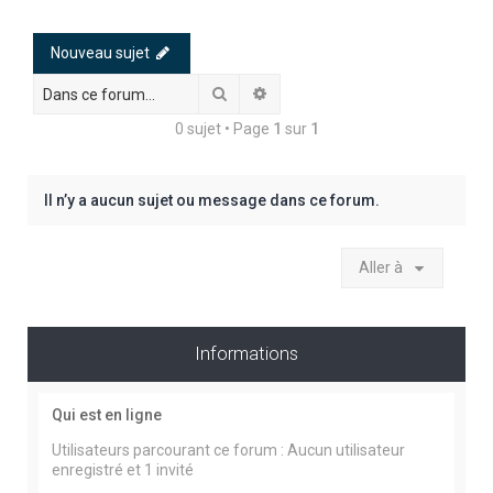
h
e
Nouveau sujet
r
Rechercher
Recherche avancée
c
0 sujet • Page
1
sur
1
h
e
r
Il n’y a aucun sujet ou message dans ce forum.
Aller à
Informations
Qui est en ligne
Utilisateurs parcourant ce forum : Aucun utilisateur
enregistré et 1 invité