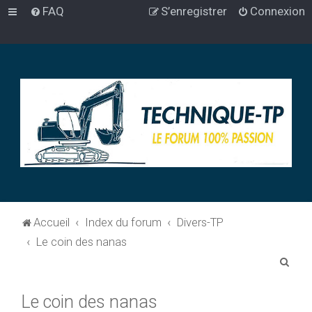
FAQ
S’enregistrer
Connexion
Accueil
Index du forum
Divers-TP
Le coin des nanas
R
e
Le coin des nanas
c