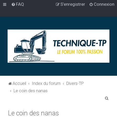
FAQ
S’enregistrer
Connexion
Accueil
Index du forum
Divers-TP
Le coin des nanas
R
e
Le coin des nanas
c