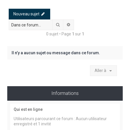
h
e
Nouveau sujet
r
Rechercher
Recherche avancée
c
0 sujet • Page
1
sur
1
h
e
r
Il n’y a aucun sujet ou message dans ce forum.
Aller à
Informations
Qui est en ligne
Utilisateurs parcourant ce forum : Aucun utilisateur
enregistré et 1 invité