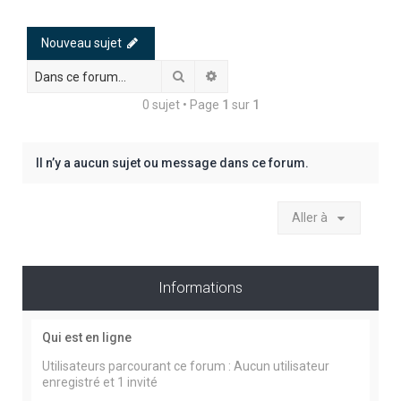
h
e
Nouveau sujet
r
Rechercher
Recherche avancée
c
0 sujet • Page
1
sur
1
h
e
r
Il n’y a aucun sujet ou message dans ce forum.
Aller à
Informations
Qui est en ligne
Utilisateurs parcourant ce forum : Aucun utilisateur
enregistré et 1 invité