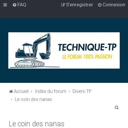
FAQ
S’enregistrer
Connexion
Accueil
Index du forum
Divers-TP
Le coin des nanas
R
e
Le coin des nanas
c