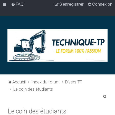
FAQ
S’enregistrer
Connexion
Accueil
Index du forum
Divers-TP
Le coin des étudiants
R
e
Le coin des étudiants
c