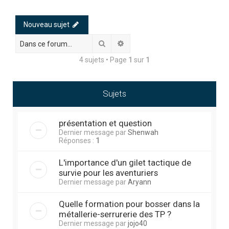
h
e
Nouveau sujet
r
Rechercher
Recherche avancée
c
4 sujets • Page
1
sur
1
h
e
r
Sujets
présentation et question
Dernier message par
Shenwah
Réponses :
1
L'importance d'un gilet tactique de
survie pour les aventuriers
Dernier message par
Aryann
Quelle formation pour bosser dans la
métallerie-serrurerie des TP ?
Dernier message par
jojo40