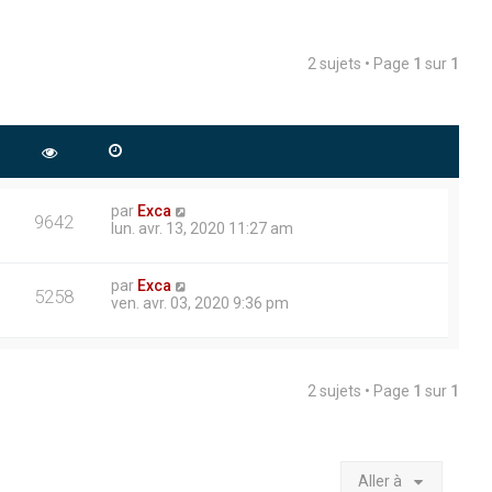
2 sujets • Page
1
sur
1
par
Exca
9642
lun. avr. 13, 2020 11:27 am
par
Exca
5258
ven. avr. 03, 2020 9:36 pm
2 sujets • Page
1
sur
1
Aller à