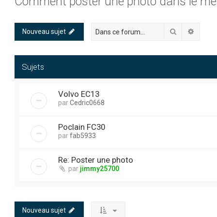
Comment poster une photo dans le m
Rechercher
Recher
Nouveau sujet
Sujets
Volvo EC13
par
Cedric0668
Poclain FC30
par
fab5933
Re: Poster une photo
par
jimmy25700
Nouveau sujet