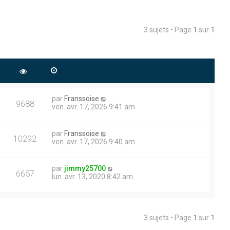
3 sujets • Page
1
sur
1
par
Franssoise
9688
ven. avr. 17, 2026 9:41 am
par
Franssoise
10292
ven. avr. 17, 2026 9:40 am
par
jimmy25700
6657
lun. avr. 13, 2020 8:42 am
3 sujets • Page
1
sur
1