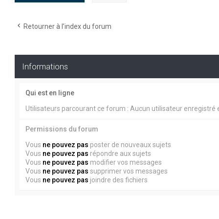
Retourner à l’index du forum
Informations
Qui est en ligne
Utilisateurs parcourant ce forum : Aucun utilisateur enregistré e
Permissions du forum
Vous
ne pouvez pas
poster de nouveaux sujets
Vous
ne pouvez pas
répondre aux sujets
Vous
ne pouvez pas
modifier vos messages
Vous
ne pouvez pas
supprimer vos messages
Vous
ne pouvez pas
joindre des fichiers