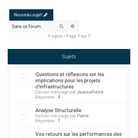
h
e
Nouveau sujet
r
Rechercher
Recherche avancée
c
4 sujets • Page
1
sur
1
h
e
r
Sujets
Questions et réflexions sur les
implications pour les projets
d'infrastructures
Dernier message par
JeannePierre
Réponses :
4
Analyse Structurelle
Dernier message par
Pierre
Réponses :
1
Vos retours sur les performances des