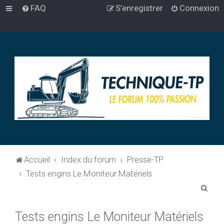
FAQ
S’enregistrer
Connexion
Accueil
Index du forum
Presse-TP
Tests engins Le Moniteur Matériels
R
e
Tests engins Le Moniteur Matériels
c