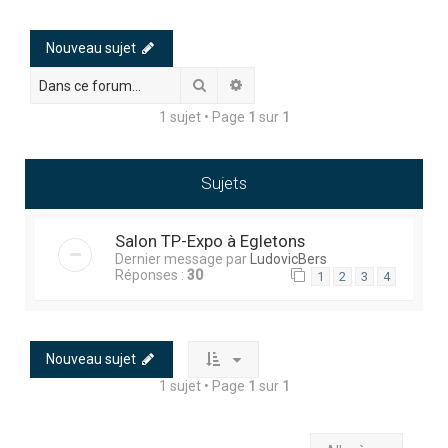
h
e
Nouveau sujet
r
Rechercher
Recherche avancée
c
1 sujet • Page
1
sur
1
h
e
r
Sujets
Salon TP-Expo à Egletons
Dernier message par
LudovicBers
Réponses :
30
1
2
3
4
Nouveau sujet
1 sujet • Page
1
sur
1