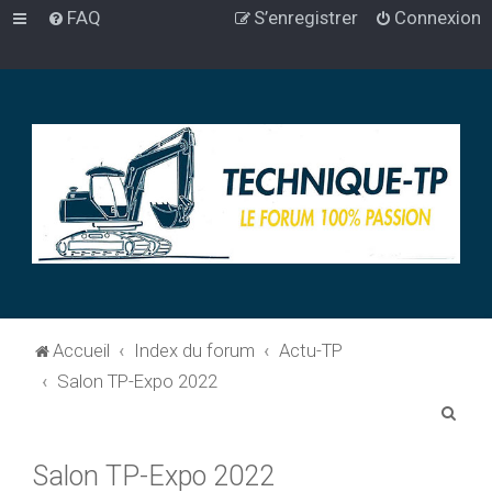
FAQ
S’enregistrer
Connexion
Accueil
Index du forum
Actu-TP
Salon TP-Expo 2022
R
e
Salon TP-Expo 2022
c