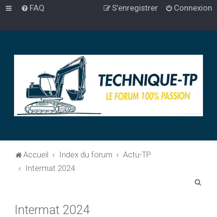
FAQ
S’enregistrer
Connexion
Accueil
Index du forum
Actu-TP
Intermat 2024
R
e
Intermat 2024
c