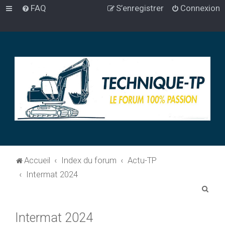
FAQ
S’enregistrer
Connexion
Accueil
Index du forum
Actu-TP
Intermat 2024
R
e
Intermat 2024
c