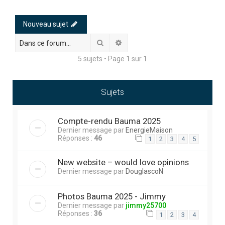
h
e
Nouveau sujet
r
Rechercher
Recherche avancée
c
5 sujets • Page
1
sur
1
h
e
r
Sujets
Compte-rendu Bauma 2025
Dernier message par
EnergieMaison
Réponses :
46
1
2
3
4
5
New website – would love opinions
Dernier message par
DouglascoN
Photos Bauma 2025 - Jimmy
Dernier message par
jimmy25700
Réponses :
36
1
2
3
4