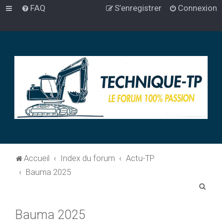
FAQ
S’enregistrer
Connexion
Accueil
Index du forum
Actu-TP
Bauma 2025
R
e
Bauma 2025
c