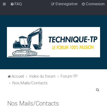
FAQ
S’enregistrer
Connexion
Accueil
Index du forum
Forum-TP
Nos Mails/Contacts
R
e
Nos Mails/Contacts
c