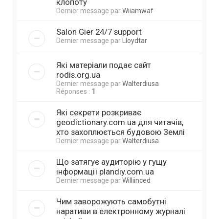
клопоту
Dernier message par
Wiiamwaf
Salon Gier 24/7 support
Dernier message par
Lloydtar
Які матеріали подає сайт
rodis.org.ua
Dernier message par
Walterdiusa
Réponses :
1
Які секрети розкриває
geodictionary.com.ua для читачів,
хто захоплюється будовою Землі
Dernier message par
Walterdiusa
Що затягує аудиторію у гущу
інформації plandiy.com.ua
Dernier message par
Williinced
Чим заворожують самобутні
наративи в електронному журналі