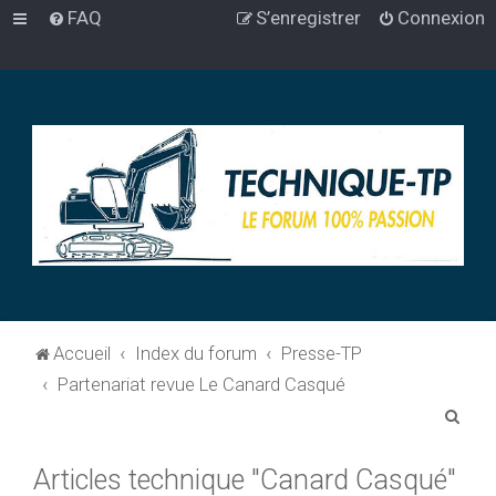
FAQ
S’enregistrer
Connexion
Accueil
Index du forum
Presse-TP
Partenariat revue Le Canard Casqué
R
e
Articles technique "Canard Casqué"
c