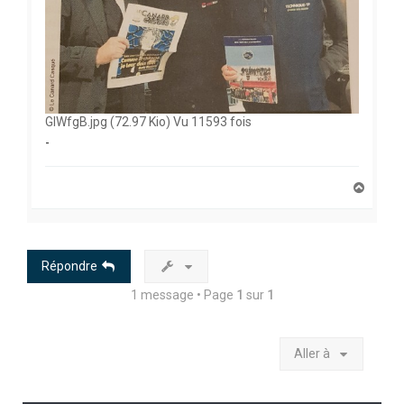
GlWfgB.jpg (72.97 Kio) Vu 11593 fois
-
H
a
u
t
Répondre
1 message • Page
1
sur
1
Aller à