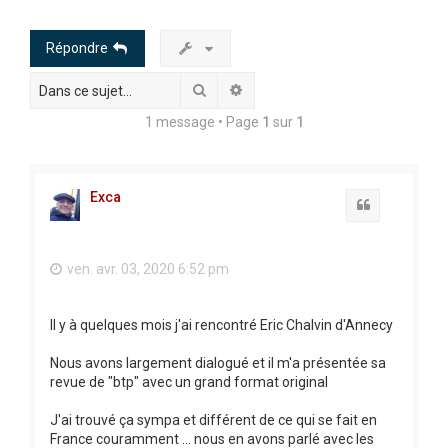
h
e
Répondre
r
Rechercher
Recherche avancée
c
h
1 message • Page
1
sur
1
e
r
Exca
Citation
ven. avr. 03, 2020 6:52 pm
Il y à quelques mois j'ai rencontré Eric Chalvin d'Annecy
Nous avons largement dialogué et il m'a présentée sa
revue de "btp" avec un grand format original
J'ai trouvé ça sympa et différent de ce qui se fait en
France couramment ... nous en avons parlé avec les