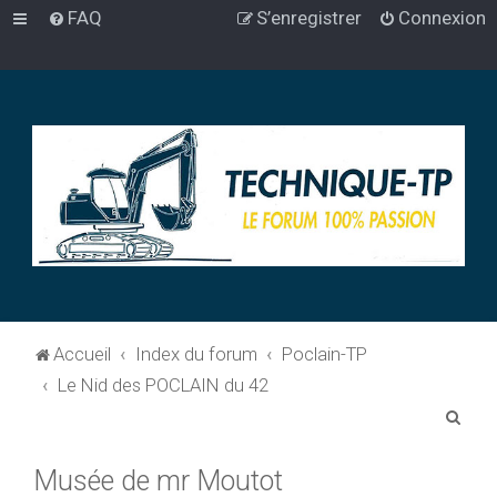
FAQ
S’enregistrer
Connexion
Accueil
Index du forum
Poclain-TP
Le Nid des POCLAIN du 42
R
e
Musée de mr Moutot
c