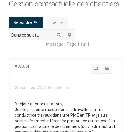
Gestion contractuelle des chantiers
c
h
e
Répondre
r
Rechercher
Recherche avancée
c
h
1 message • Page
1
sur
1
e
r
VJAUSI
Report to SFS
Citation
ven. août 22, 2025 5:54 am
Bonjour à toutes et à tous,
Je me présente rapidement : je travaille comme
conductrice travaux dans une PME en TP et je suis
particulièrement intéressée par tout ce qui touche à la
gestion contractuelle des chantiers (suivi administratif,
aspects juridiques, gestion des litiges, etc.).