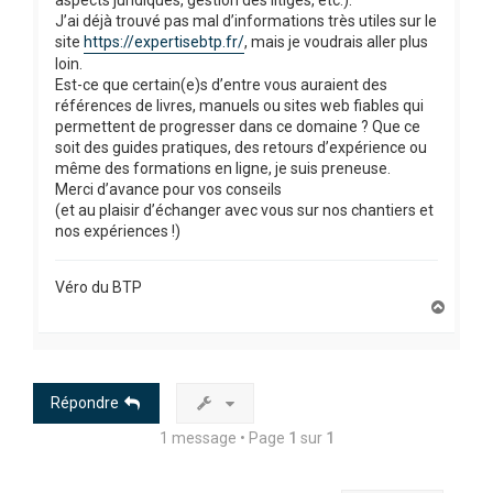
J’ai déjà trouvé pas mal d’informations très utiles sur le
site
https://expertisebtp.fr/
, mais je voudrais aller plus
loin.
Est-ce que certain(e)s d’entre vous auraient des
références de livres, manuels ou sites web fiables qui
permettent de progresser dans ce domaine ? Que ce
soit des guides pratiques, des retours d’expérience ou
même des formations en ligne, je suis preneuse.
Merci d’avance pour vos conseils
(et au plaisir d’échanger avec vous sur nos chantiers et
nos expériences !)
Véro du BTP
H
a
u
t
Répondre
1 message • Page
1
sur
1