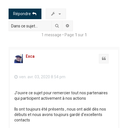
h
e
Répondre
r
Rechercher
Recherche avancée
c
h
1 message • Page
1
sur
1
e
r
Exca
Citation
ven. avr. 03, 2020 8:54 pm
J'ouvre ce sujet pour remercier tout nos partenaires
qui participent activement à nos actions
Ils ont toujours été présents , nous ont aidé dès nos
débuts et nous avons toujours gardé d'excellents
contacts