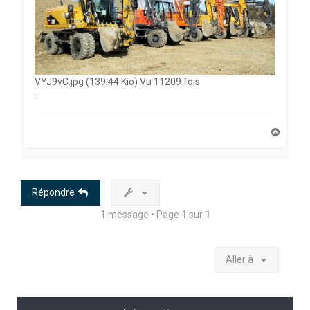
VYJ9vC.jpg (139.44 Kio) Vu 11209 fois
-
H
a
u
t
Répondre
1 message • Page
1
sur
1
Aller à