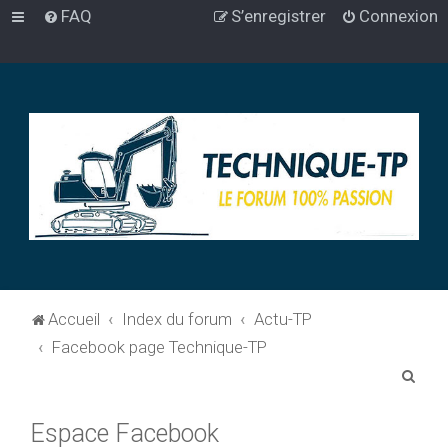
FAQ
S’enregistrer
Connexion
Accueil
Index du forum
Actu-TP
Facebook page Technique-TP
R
e
Espace Facebook
c