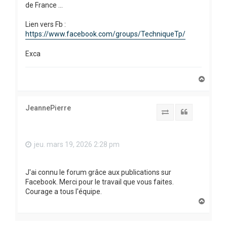
de France ...
Lien vers Fb :
https://www.facebook.com/groups/TechniqueTp/
Exca
H
a
u
t
JeannePierre
Report to SFS
Citation
jeu. mars 19, 2026 2:28 pm
J'ai connu le forum grâce aux publications sur
Facebook. Merci pour le travail que vous faites.
Courage a tous l'équipe.
H
a
u
t