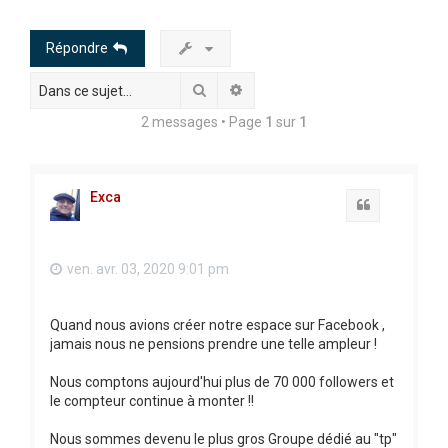
h
e
Répondre
r
Rechercher
Recherche avancée
c
h
2 messages • Page
1
sur
1
e
r
Exca
Citation
ven. avr. 03, 2020 9:01 pm
Quand nous avions créer notre espace sur Facebook ,
jamais nous ne pensions prendre une telle ampleur !
Nous comptons aujourd'hui plus de 70 000 followers et
le compteur continue à monter !!
Nous sommes devenu le plus gros Groupe dédié au "tp"