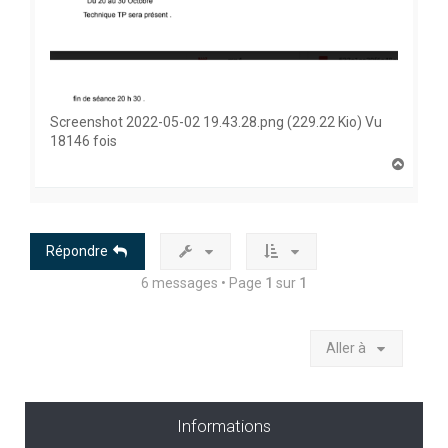
Screenshot 2022-05-02 19.43.28.png (229.22 Kio) Vu
18146 fois
H
a
u
t
Répondre
6 messages • Page
1
sur
1
Aller à
Informations