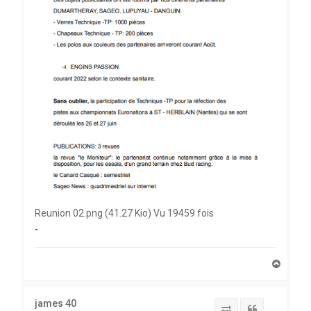
Reunion 02.png (41.27 Kio) Vu 19459 fois
-
H
a
u
t
james 40
Report to SFS
Citation