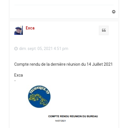
H
a
u
t
Exca
Citation
dim. sept. 05, 2021 4:51 pm
Compte rendu de la dernière réunion du 14 Juillet 2021
Exca
-