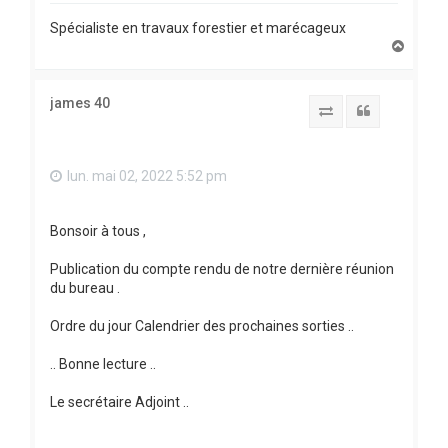
Spécialiste en travaux forestier et marécageux
H
a
u
t
james 40
Report to SFS
Citation
lun. mai 02, 2022 5:52 pm
Bonsoir à tous ,
Publication du compte rendu de notre dernière réunion
du bureau .
Ordre du jour Calendrier des prochaines sorties ..
.. Bonne lecture ..
Le secrétaire Adjoint ..