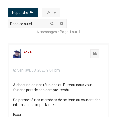
h
e
Répondre
r
Rechercher
Recherche avancée
c
h
6 messages • Page
1
sur
1
e
r
Exca
Citation
ven. avr. 03, 2020 9:04 pm
A chacune de nos réunions du Bureau nous vous
faisons part de son compte-rendu
Ca permet à nos membres de se tenir au courant des
informations importantes
Exca