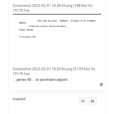
Screenshot 2022-02-01 18.28.09.png (198 Kio) Vu
19179 fois
Screenshot 2022-02-01 18.29.06.png (57.09 Kio) Vu
19179 fois
.... james 40 .... le secrétaire adjoint
H
a
u
t
manitof
Report to SFS
Citation