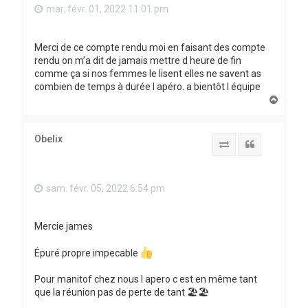
mar. févr. 01, 2022 11:01 pm
Merci de ce compte rendu moi en faisant des compte
rendu on m’a dit de jamais mettre d heure de fin
comme ça si nos femmes le lisent elles ne savent as
combien de temps à durée l apéro. a bientôt l équipe
H
a
u
t
Obelix
Report to SFS
Citation
sam. févr. 05, 2022 6:54 pm
Mercie james
Épuré propre impecable
Pour manitof chez nous l apero c est en même tant
que la réunion pas de perte de tant 🏖🏖