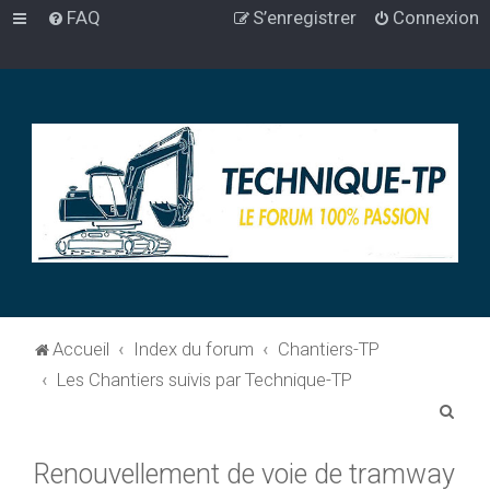
FAQ
S’enregistrer
Connexion
Accueil
Index du forum
Chantiers-TP
Les Chantiers suivis par Technique-TP
R
e
Renouvellement de voie de tramway
c