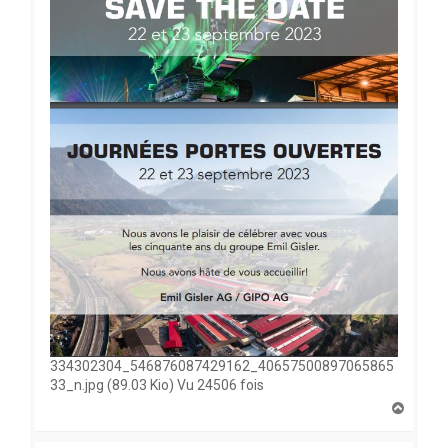
334302304_546876087429162_40657500897065865
33_n.jpg (89.03 Kio) Vu 24506 fois
H
a
u