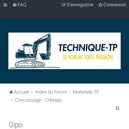
FAQ
S’enregistrer
Connexion
Accueil
Index du forum
Materiels-TP
Concassage - Criblage
R
e
Gipo
c