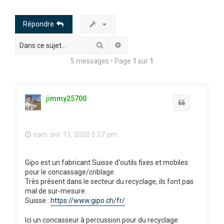
h
e
Répondre
r
Rechercher
Recherche avancée
c
h
5 messages • Page
1
sur
1
e
r
jimmy25700
Citation
sam. avr. 11, 2020 5:27 pm
Gipo est un fabricant Suisse d'outils fixes et mobiles
pour le concassage/criblage.
Très présent dans le secteur du recyclage, ils font pas
mal de sur-mesure.
Suisse :
https://www.gipo.ch/fr/
Ici un concasseur à percussion pour du recyclage