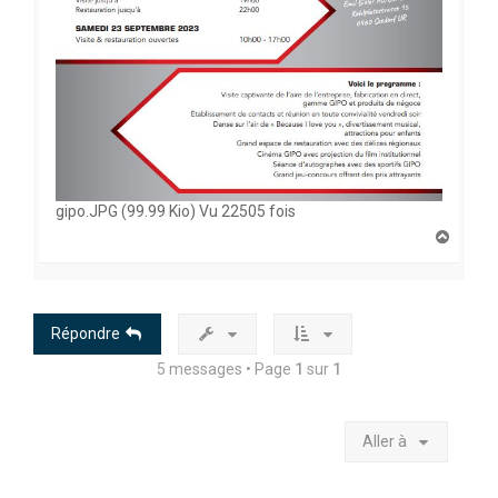
gipo.JPG (99.99 Kio) Vu 22505 fois
H
a
u
t
Répondre
5 messages • Page
1
sur
1
Aller à