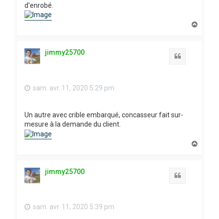
d'enrobé.
H
a
u
t
jimmy25700
Citation
sam. avr. 11, 2020 5:29 pm
Un autre avec crible embarqué, concasseur fait sur-
mesure à la demande du client.
H
a
u
t
jimmy25700
Citation
sam. avr. 11, 2020 5:39 pm