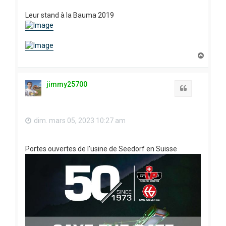
Leur stand à la Bauma 2019
H
a
u
t
jimmy25700
Citation
dim. mars 05, 2023 10:27 am
Portes ouvertes de l'usine de Seedorf en Suisse