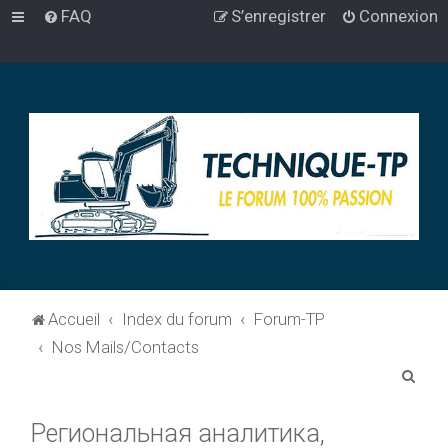
FAQ
S’enregistrer
Connexion
Accueil
Index du forum
Forum-TP
Nos Mails/Contacts
R
e
Региональная аналитика,
c