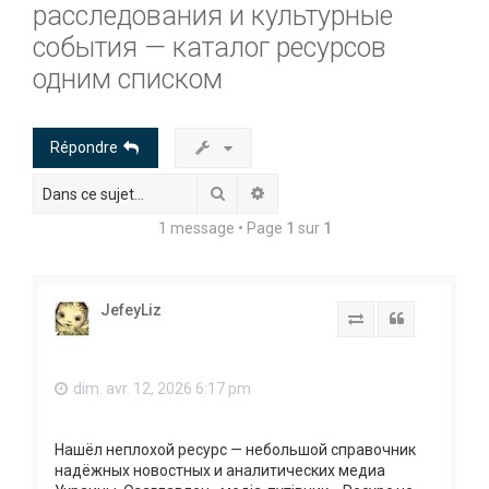
расследования и культурные
h
e
события — каталог ресурсов
r
одним списком
c
h
Répondre
e
Rechercher
Recherche avancée
r
1 message • Page
1
sur
1
JefeyLiz
Report to SFS
Citation
dim. avr. 12, 2026 6:17 pm
Нашёл неплохой ресурс — небольшой справочник
надёжных новостных и аналитических медиа