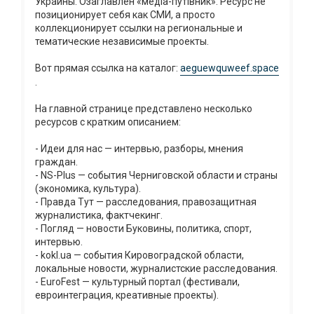
Украины. Озаглавлен «медіа-путівник». Ресурс не
позиционирует себя как СМИ, а просто
коллекционирует ссылки на региональные и
тематические независимые проекты.
Вот прямая ссылка на каталог:
aeguewquweef.space
.
На главной странице представлено несколько
ресурсов с кратким описанием:
- Идеи для нас — интервью, разборы, мнения
граждан.
- NS-Plus — события Черниговской области и страны
(экономика, культура).
- Правда Тут — расследования, правозащитная
журналистика, фактчекинг.
- Погляд — новости Буковины, политика, спорт,
интервью.
- kokl.ua — события Кировоградской области,
локальные новости, журналистские расследования.
- EuroFest — культурный портал (фестивали,
евроинтеграция, креативные проекты).