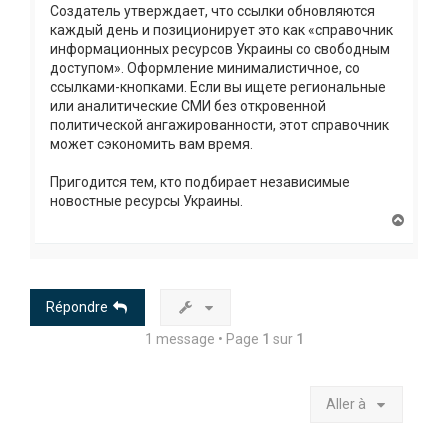
Создатель утверждает, что ссылки обновляются
каждый день и позиционирует это как «справочник
информационных ресурсов Украины со свободным
доступом». Оформление минималистичное, со
ссылками-кнопками. Если вы ищете региональные
или аналитические СМИ без откровенной
политической ангажированности, этот справочник
может сэкономить вам время.
Пригодится тем, кто подбирает независимые
новостные ресурсы Украины.
H
a
u
t
Répondre
1 message • Page
1
sur
1
Aller à