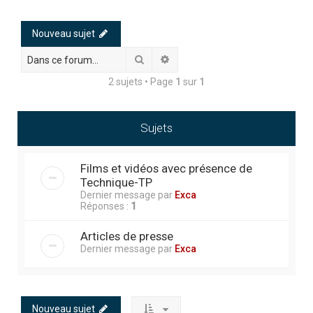
h
e
Nouveau sujet
r
Rechercher
Recherche avancée
c
2 sujets • Page
1
sur
1
h
e
r
Sujets
Films et vidéos avec présence de
Technique-TP
Dernier message par
Exca
Réponses :
1
Articles de presse
Dernier message par
Exca
Nouveau sujet