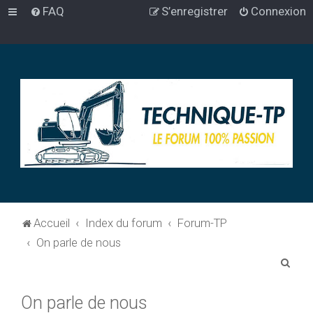
FAQ
S’enregistrer
Connexion
Accueil
Index du forum
Forum-TP
On parle de nous
R
e
On parle de nous
c