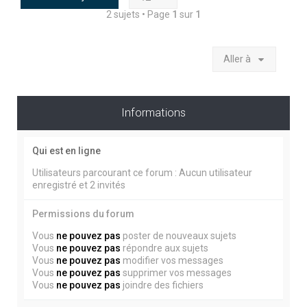
2 sujets • Page
1
sur
1
Aller à
Informations
Qui est en ligne
Utilisateurs parcourant ce forum : Aucun utilisateur
enregistré et 2 invités
Permissions du forum
Vous
ne pouvez pas
poster de nouveaux sujets
Vous
ne pouvez pas
répondre aux sujets
Vous
ne pouvez pas
modifier vos messages
Vous
ne pouvez pas
supprimer vos messages
Vous
ne pouvez pas
joindre des fichiers