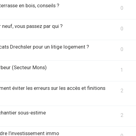
errasse en bois, conseils ?
0
 neuf, vous passez par qui ?
0
cats Drechsler pour un litige logement ?
0
urbeur (Secteur Mons)
1
t éviter les erreurs sur les accès et finitions
2
chantier sous-estime
2
dre l’investissement immo
0