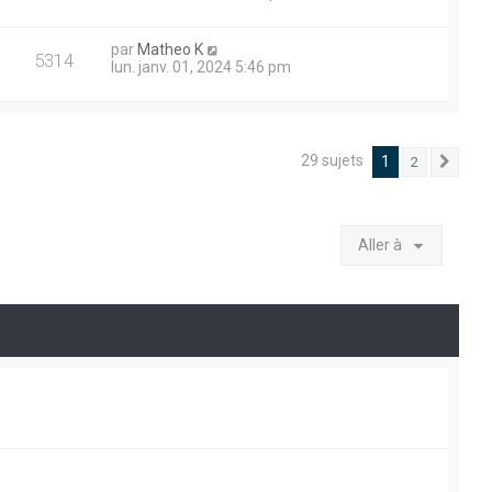
par
Matheo K
5314
lun. janv. 01, 2024 5:46 pm
29 sujets
1
2
Suiv
Aller à