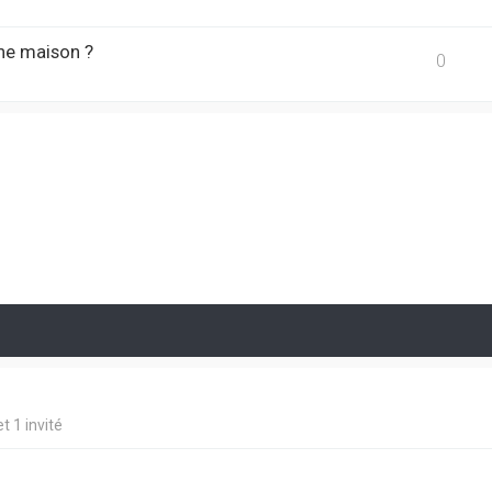
une maison ?
0
t 1 invité