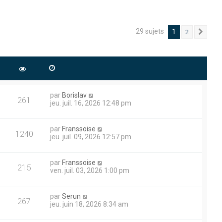
29 sujets
1
2
Suiv
par
Borislav
261
jeu. juil. 16, 2026 12:48 pm
par
Franssoise
1240
jeu. juil. 09, 2026 12:57 pm
par
Franssoise
215
ven. juil. 03, 2026 1:00 pm
par
Serun
267
jeu. juin 18, 2026 8:34 am