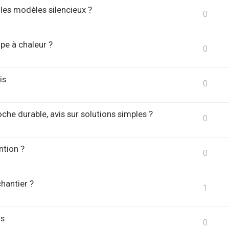
 les modèles silencieux ?
0
mpe à chaleur ?
0
is
0
che durable, avis sur solutions simples ?
0
ntion ?
0
hantier ?
1
ns
0