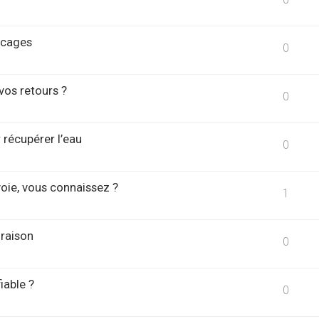
locages
0
 vos retours ?
0
r récupérer l’eau
0
oie, vous connaissez ?
1
raison
0
iable ?
0