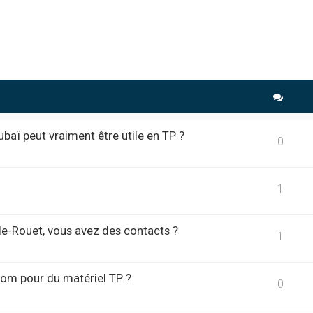
che avancée
ubaï peut vraiment être utile en TP ?
0
1
-le-Rouet, vous avez des contacts ?
1
om pour du matériel TP ?
0